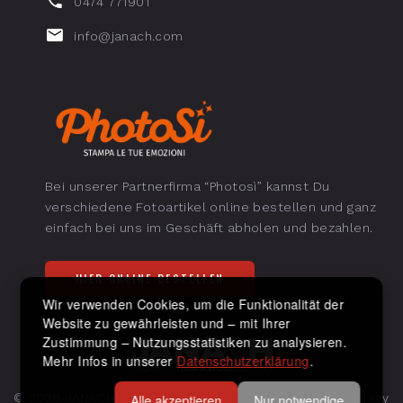
0474 771901
info@janach.com
Bei unserer Partnerfirma “Photosì” kannst Du
verschiedene Fotoartikel online bestellen und ganz
einfach bei uns im Geschäft abholen und bezahlen.
HIER ONLINE BESTELLEN
Wir verwenden Cookies, um die Funktionalität der
Website zu gewährleisten und – mit Ihrer
Zustimmung – Nutzungsstatistiken zu analysieren.
Mehr Infos in unserer
Datenschutzerklärung
.
©
2026
JANACH
. All Rights Reserved.
Impressum & Privacy
Alle akzeptieren
Nur notwendige